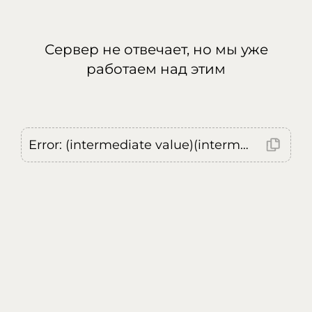
Сервер не отвечает, но мы уже
работаем над этим
Error: (intermediate value)(intermediate value)(intermediate value).replaceAll is not a function