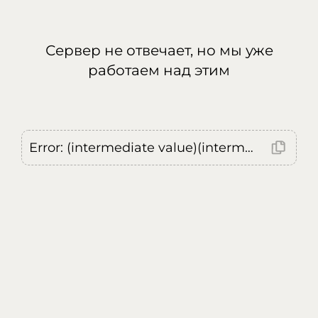
Сервер не отвечает, но мы уже
работаем над этим
Error: (intermediate value)(intermediate value)(intermediate value).replaceAll is not a function